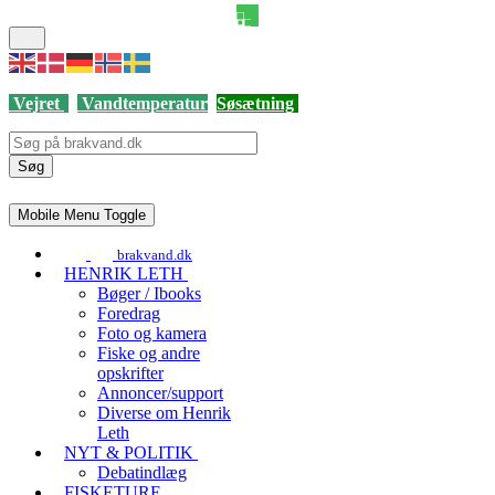
Vejret
Vandtemperatur
Søsætning
Søg
Mobile Menu Toggle
brakvand.dk
HENRIK LETH
Bøger / Ibooks
Foredrag
Foto og kamera
Fiske og andre
opskrifter
Annoncer/support
Diverse om Henrik
Leth
NYT & POLITIK
Debatindlæg
FISKETURE