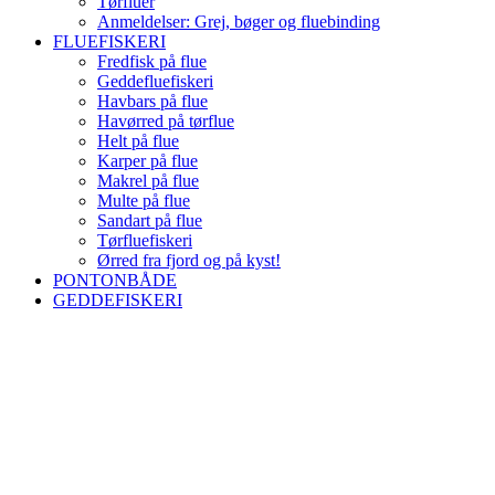
Tørfluer
Anmeldelser: Grej, bøger og fluebinding
FLUEFISKERI
Fredfisk på flue
Geddefluefiskeri
Havbars på flue
Havørred på tørflue
Helt på flue
Karper på flue
Makrel på flue
Multe på flue
Sandart på flue
Tørfluefiskeri
Ørred fra fjord og på kyst!
PONTONBÅDE
GEDDEFISKERI