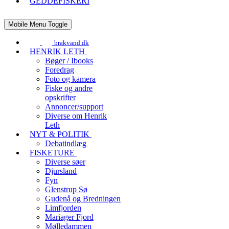
GEDDEFISKERI
Mobile Menu Toggle
brakvand.dk
HENRIK LETH
Bøger / Ibooks
Foredrag
Foto og kamera
Fiske og andre
opskrifter
Annoncer/support
Diverse om Henrik
Leth
NYT & POLITIK
Debatindlæg
FISKETURE
Diverse søer
Djursland
Fyn
Glenstrup Sø
Gudenå og Bredningen
Limfjorden
Mariager Fjord
Mølledammen