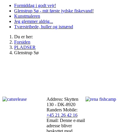
Formiddag i godt vejr!
Glenstrup Sø - mit første jydske fiskevand!
Kunstmaleren
Jeg glemmer aldrig...
Tværstribede, huller og ismænd
Du er her:
Forsiden
PLADSER
Glenstrup Sø
Address: Skytten
130 - DK-8920
Randers
Mobile:
+45 21 26 42 16
Email:
Denne e-mail
adresse bliver
beskyttet mod