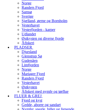
Norge
Randers Fjord
Samsø
Sverige
Sjælland, øerne og Bornholm
Vesterhavet
Vesterfjorden - karper
Udlandet
Østkysten og diverse fjorde
Åfiskeri
PLADSER
Djursland
Glenstrup Sø
Gudenåen
Limfjorden
Norge
Mariager Fjord
Randers Fjord
Vesterhavet
Østkysten
Åfiskeri med nymfe og tørflue
FLUER & GREJ
Fjord og kyst
Gedde, aborre og sandart
Nymfer, snegle, biller og lignende