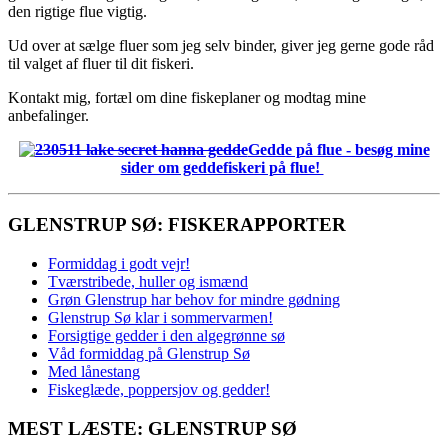
den rigtige flue vigtig.
Ud over at sælge fluer som jeg selv binder, giver jeg gerne gode råd
til valget af fluer til dit fiskeri.
Kontakt mig, fortæl om dine fiskeplaner og modtag mine
anbefalinger.
Gedde på flue - besøg mine
sider om geddefiskeri på flue!
GLENSTRUP SØ: FISKERAPPORTER
Formiddag i godt vejr!
Tværstribede, huller og ismænd
Grøn Glenstrup har behov for mindre gødning
Glenstrup Sø klar i sommervarmen!
Forsigtige gedder i den algegrønne sø
Våd formiddag på Glenstrup Sø
Med lånestang
Fiskeglæde, poppersjov og gedder!
MEST LÆSTE: GLENSTRUP SØ