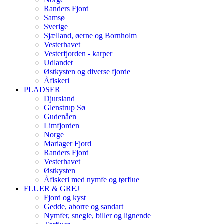
Randers Fjord
Samsø
Sverige
Sjælland, øerne og Bornholm
Vesterhavet
Vesterfjorden - karper
Udlandet
Østkysten og diverse fjorde
Åfiskeri
PLADSER
Djursland
Glenstrup Sø
Gudenåen
Limfjorden
Norge
Mariager Fjord
Randers Fjord
Vesterhavet
Østkysten
Åfiskeri med nymfe og tørflue
FLUER & GREJ
Fjord og kyst
Gedde, aborre og sandart
Nymfer, snegle, biller og lignende