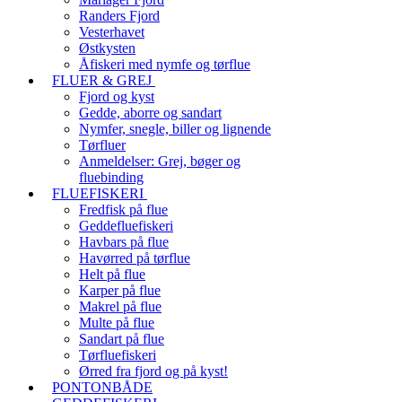
Randers Fjord
Vesterhavet
Østkysten
Åfiskeri med nymfe og tørflue
FLUER & GREJ
Fjord og kyst
Gedde, aborre og sandart
Nymfer, snegle, biller og lignende
Tørfluer
Anmeldelser: Grej, bøger og
fluebinding
FLUEFISKERI
Fredfisk på flue
Geddefluefiskeri
Havbars på flue
Havørred på tørflue
Helt på flue
Karper på flue
Makrel på flue
Multe på flue
Sandart på flue
Tørfluefiskeri
Ørred fra fjord og på kyst!
PONTONBÅDE