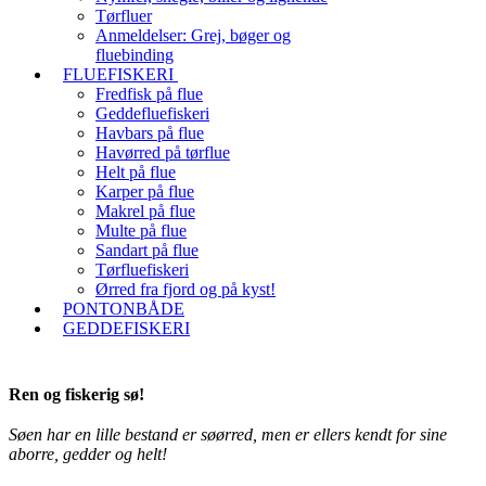
Tørfluer
Anmeldelser: Grej, bøger og
fluebinding
FLUEFISKERI
Fredfisk på flue
Geddefluefiskeri
Havbars på flue
Havørred på tørflue
Helt på flue
Karper på flue
Makrel på flue
Multe på flue
Sandart på flue
Tørfluefiskeri
Ørred fra fjord og på kyst!
PONTONBÅDE
GEDDEFISKERI
Ren og fiskerig sø!
Søen har en lille bestand er søørred, men er ellers kendt for sine
aborre, gedder og helt!