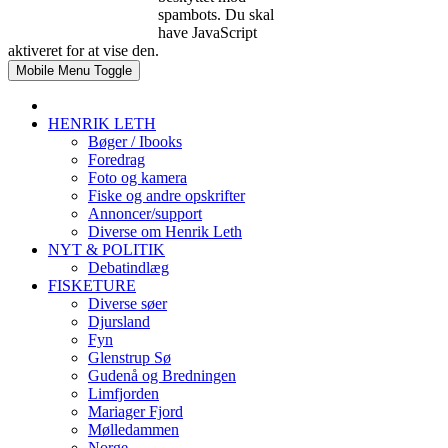
spambots. Du skal
have JavaScript
aktiveret for at vise den.
Mobile Menu Toggle
HENRIK LETH
Bøger / Ibooks
Foredrag
Foto og kamera
Fiske og andre opskrifter
Annoncer/support
Diverse om Henrik Leth
NYT & POLITIK
Debatindlæg
FISKETURE
Diverse søer
Djursland
Fyn
Glenstrup Sø
Gudenå og Bredningen
Limfjorden
Mariager Fjord
Mølledammen
Norge