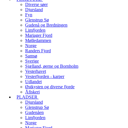
Diverse søer
Djursland
Fyn
Glenstrup Sø
Gudenå og Bredningen
Limfjorden
Mariager Fjord
Mølledammen
Norge
Randers Fjord
Samsø
Sverige
Sjælland, øerne og Bornholm
Vesterhavet
Vesterfjorden - karper
Udlandet
Østkysten og diverse fjorde
Åfiskeri
PLADSER
Djursland
Glenstrup Sø
Gudenåen
Limfjorden
Norge
Mariager Fjord