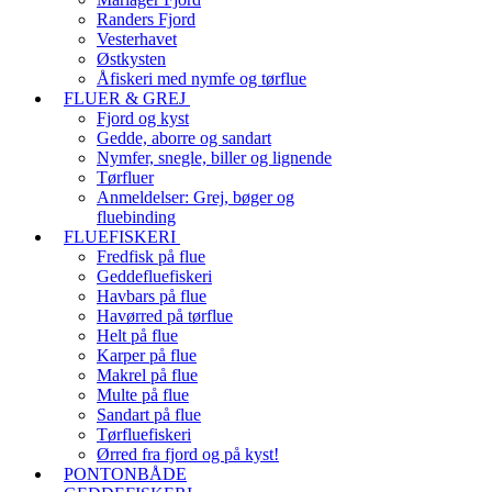
Randers Fjord
Vesterhavet
Østkysten
Åfiskeri med nymfe og tørflue
FLUER & GREJ
Fjord og kyst
Gedde, aborre og sandart
Nymfer, snegle, biller og lignende
Tørfluer
Anmeldelser: Grej, bøger og
fluebinding
FLUEFISKERI
Fredfisk på flue
Geddefluefiskeri
Havbars på flue
Havørred på tørflue
Helt på flue
Karper på flue
Makrel på flue
Multe på flue
Sandart på flue
Tørfluefiskeri
Ørred fra fjord og på kyst!
PONTONBÅDE