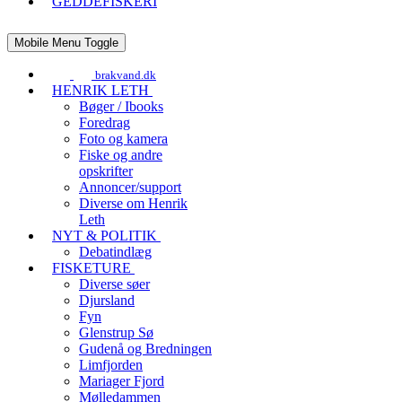
GEDDEFISKERI
Mobile Menu Toggle
brakvand.dk
HENRIK LETH
Bøger / Ibooks
Foredrag
Foto og kamera
Fiske og andre
opskrifter
Annoncer/support
Diverse om Henrik
Leth
NYT & POLITIK
Debatindlæg
FISKETURE
Diverse søer
Djursland
Fyn
Glenstrup Sø
Gudenå og Bredningen
Limfjorden
Mariager Fjord
Mølledammen