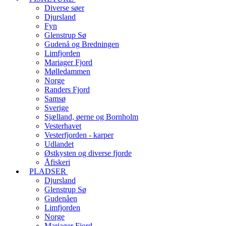
Diverse søer
Djursland
Fyn
Glenstrup Sø
Gudenå og Bredningen
Limfjorden
Mariager Fjord
Mølledammen
Norge
Randers Fjord
Samsø
Sverige
Sjælland, øerne og Bornholm
Vesterhavet
Vesterfjorden - karper
Udlandet
Østkysten og diverse fjorde
Åfiskeri
PLADSER
Djursland
Glenstrup Sø
Gudenåen
Limfjorden
Norge
Mariager Fjord