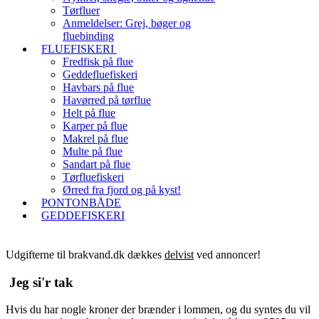
Tørfluer
Anmeldelser: Grej, bøger og
fluebinding
FLUEFISKERI
Fredfisk på flue
Geddefluefiskeri
Havbars på flue
Havørred på tørflue
Helt på flue
Karper på flue
Makrel på flue
Multe på flue
Sandart på flue
Tørfluefiskeri
Ørred fra fjord og på kyst!
PONTONBÅDE
GEDDEFISKERI
Udgifterne til brakvand.dk dækkes
delvist
ved annoncer!
Jeg si'r tak
Hvis du har nogle kroner der brænder i lommen, og du syntes du vil