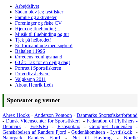
Arbejdslivet
Sådan blev jeg lystfisker
Familie og aktiviteter
Foreninger og fiske CV
Hjem og fluebinding...
Musik til fluebinding og tur
Tjek på helbredet!
En formand ude med snøren!
Båltalen i 1996
Ørredens redningsmand
60 år: Tak for en dejlig dag!
Portræt i Sportsfiskeren
Driverliv å elven!
Valgkamp 2011
About Henrik Leth
Sponsorer og venner
Ahrex Hooks
-
Anderson Pontoon
-
Danmarks Sportsfiskerforbund
-
Dansk Videnscenter for Sportsfiskeri
-
Fedaration of Flyfishers -
Denmark
-
Fisk&Fri
-
Fishspot.no
-
Genopret Gudenåen
-
Genskabelsen af Randers Fjord
-
Gudenåkomiteen
-
Lystfisk.dk
-
Naturpark Randers Fjord
-
Nej til Havbrug
-
Nordic