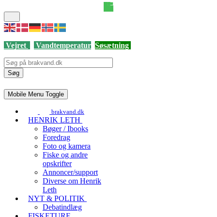
Vejret
Vandtemperatur
Søsætning
Søg
Mobile Menu Toggle
brakvand.dk
HENRIK LETH
Bøger / Ibooks
Foredrag
Foto og kamera
Fiske og andre
opskrifter
Annoncer/support
Diverse om Henrik
Leth
NYT & POLITIK
Debatindlæg
FISKETURE