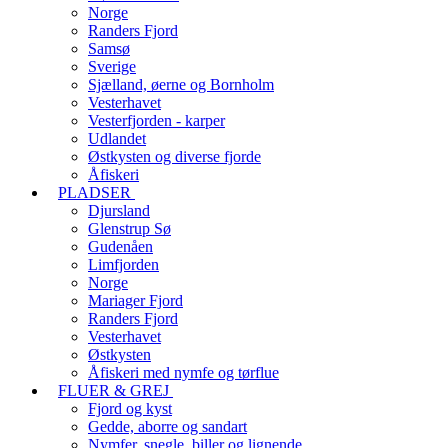
Norge
Randers Fjord
Samsø
Sverige
Sjælland, øerne og Bornholm
Vesterhavet
Vesterfjorden - karper
Udlandet
Østkysten og diverse fjorde
Åfiskeri
PLADSER
Djursland
Glenstrup Sø
Gudenåen
Limfjorden
Norge
Mariager Fjord
Randers Fjord
Vesterhavet
Østkysten
Åfiskeri med nymfe og tørflue
FLUER & GREJ
Fjord og kyst
Gedde, aborre og sandart
Nymfer, snegle, biller og lignende