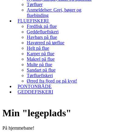
Tørfluer
Anmeldelser: Grej, bøger og
fluebinding
FLUEFISKERI
Fredfisk på flue
Geddefluefiskeri
Havbars på flue
Havørred på tørflue
Helt på flue
Karper på flue
Makrel på flue
Multe på flue
Sandart på flue
Tørfluefiskeri
Ørred fra fjord og på kyst!
PONTONBÅDE
GEDDEFISKERI
Min "legeplads"
På hjemmebane!