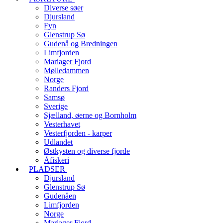
Diverse søer
Djursland
Fyn
Glenstrup Sø
Gudenå og Bredningen
Limfjorden
Mariager Fjord
Mølledammen
Norge
Randers Fjord
Samsø
Sverige
Sjælland, øerne og Bornholm
Vesterhavet
Vesterfjorden - karper
Udlandet
Østkysten og diverse fjorde
Åfiskeri
PLADSER
Djursland
Glenstrup Sø
Gudenåen
Limfjorden
Norge
Mariager Fjord