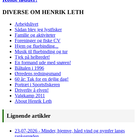
DIVERSE OM HENRIK LETH
Arbejdslivet
Sådan blev jeg lystfisker
Familie og aktiviteter
Foreninger og fiske CV
Hjem og fluebinding...
Musik til fluebinding og tur
Tjek på helbredet!
En formand ude med snøren!
Båltalen i 1996
Ørredens redningsmand
60 år: Tak for en dejlig dag!
Portræt i Sportsfiskeren
Driverliv å elven!
Valgkamp 2011
About Henrik Leth
Lignende artikler
23-07-2026 - Minder, hjemve, hård vind og nymfer langs
rankegrøden