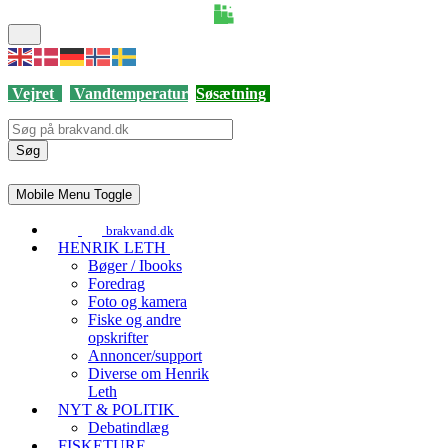
Vejret
Vandtemperatur
Søsætning
Søg
Mobile Menu Toggle
brakvand.dk
HENRIK LETH
Bøger / Ibooks
Foredrag
Foto og kamera
Fiske og andre
opskrifter
Annoncer/support
Diverse om Henrik
Leth
NYT & POLITIK
Debatindlæg
FISKETURE