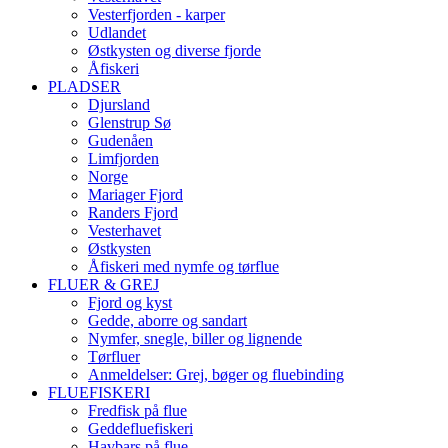
Vesterfjorden - karper
Udlandet
Østkysten og diverse fjorde
Åfiskeri
PLADSER
Djursland
Glenstrup Sø
Gudenåen
Limfjorden
Norge
Mariager Fjord
Randers Fjord
Vesterhavet
Østkysten
Åfiskeri med nymfe og tørflue
FLUER & GREJ
Fjord og kyst
Gedde, aborre og sandart
Nymfer, snegle, biller og lignende
Tørfluer
Anmeldelser: Grej, bøger og fluebinding
FLUEFISKERI
Fredfisk på flue
Geddefluefiskeri
Havbars på flue