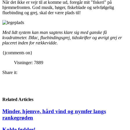
Når det ikke er vejr til at komme ud, foregår mit "fiskeri" på
hjemmefronten. God musik, bøger, fiskeblade og selvfølgelig
fluebinding og grej, skal der være plads til!
Med lidt system kan man sagtens klare sig med ganske få
kvadratmeter. IMac, fluebindingsgrej, tidsskrifter og øvrigt grej er
placeret inden for rækkevidde.
{jcomments on}
Visninger: 7889
Share it:
Related Articles
Minder, hjemve, hård vind og nymfer langs
rankegrøden
Kolde fødder!