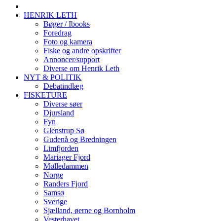
HENRIK LETH
Bøger / Ibooks
Foredrag
Foto og kamera
Fiske og andre opskrifter
Annoncer/support
Diverse om Henrik Leth
NYT & POLITIK
Debatindlæg
FISKETURE
Diverse søer
Djursland
Fyn
Glenstrup Sø
Gudenå og Bredningen
Limfjorden
Mariager Fjord
Mølledammen
Norge
Randers Fjord
Samsø
Sverige
Sjælland, øerne og Bornholm
Vesterhavet