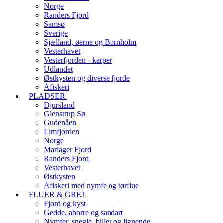
Norge
Randers Fjord
Samsø
Sverige
Sjælland, øerne og Bornholm
Vesterhavet
Vesterfjorden - karper
Udlandet
Østkysten og diverse fjorde
Åfiskeri
PLADSER
Djursland
Glenstrup Sø
Gudenåen
Limfjorden
Norge
Mariager Fjord
Randers Fjord
Vesterhavet
Østkysten
Åfiskeri med nymfe og tørflue
FLUER & GREJ
Fjord og kyst
Gedde, aborre og sandart
Nymfer, snegle, biller og lignende