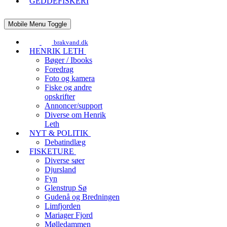
GEDDEFISKERI
Mobile Menu Toggle
brakvand.dk
HENRIK LETH
Bøger / Ibooks
Foredrag
Foto og kamera
Fiske og andre
opskrifter
Annoncer/support
Diverse om Henrik
Leth
NYT & POLITIK
Debatindlæg
FISKETURE
Diverse søer
Djursland
Fyn
Glenstrup Sø
Gudenå og Bredningen
Limfjorden
Mariager Fjord
Mølledammen