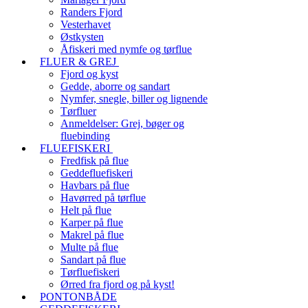
Randers Fjord
Vesterhavet
Østkysten
Åfiskeri med nymfe og tørflue
FLUER & GREJ
Fjord og kyst
Gedde, aborre og sandart
Nymfer, snegle, biller og lignende
Tørfluer
Anmeldelser: Grej, bøger og
fluebinding
FLUEFISKERI
Fredfisk på flue
Geddefluefiskeri
Havbars på flue
Havørred på tørflue
Helt på flue
Karper på flue
Makrel på flue
Multe på flue
Sandart på flue
Tørfluefiskeri
Ørred fra fjord og på kyst!
PONTONBÅDE